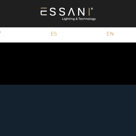
T
ES
EN