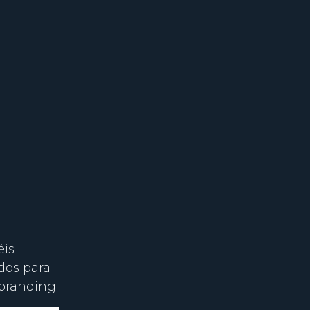
éis
dos para
 branding.